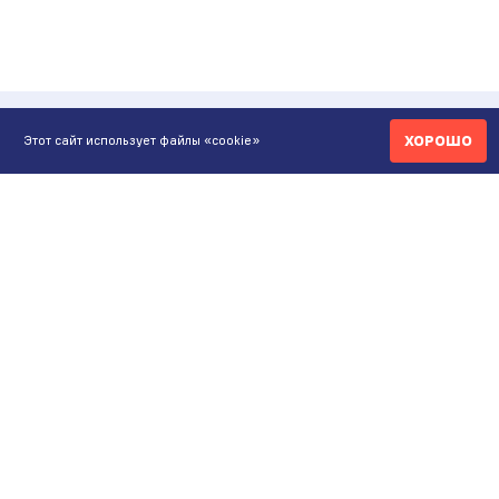
ХОРОШО
Этот сайт использует файлы «cookie»
КОНТАКТЫ
ИНТЕРНЕТ-МАГАЗИН
+7 771 200 77 99
ПН-ВС 9.00-20:00
shop@maunfeld.kz
ОПТОВЫЕ ПРОДАЖИ
+7 771 200 77 99