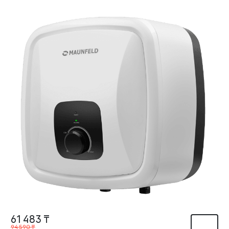
61 483 ₸
94 590 ₸