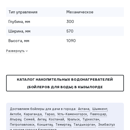
Тип управления
Механическое
Глубина, мм
300
Ширина, мм
570
Высота, мм
1090
Развернуть
КАТАЛОГ НАКОПИТЕЛЬНЫХ ВОДОНАГРЕВАТЕЛЕЙ
(БОЙЛЕРОВ ДЛЯ ВОДЫ) В КЫЗЫЛОРДЕ
Доставляем бойлеры для дачи в города:
Астана,
Шымкент,
Актобе,
Караганда,
Тараз,
Усть-Каменогорск,
Павлодар,
Атырау,
Семей,
Актау,
Костанай,
Уральск,
Туркестан,
Петропавловск,
Кокшетау,
Темиртау,
Талдыкорган,
Экибастуз
и другие города Казахстана