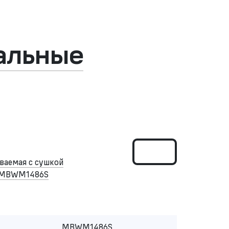
альные
ваемая с сушкой
 MBWM1486S
MBWM1486S