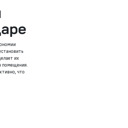
ы
даре
кономии
установить
делает их
н помещения.
ктивно, что