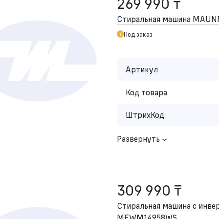
269 990 ₸
Стиральная машина MA
Под заказ
Артикул
Код товара
ШтрихКод
Развернуть
309 990 ₸
Стиральная машина c ин
MFWM14958WS