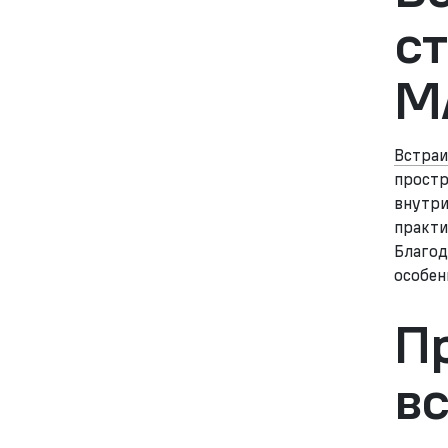
с
M
Встраи
простр
внутри
практи
Благод
особен
П
в