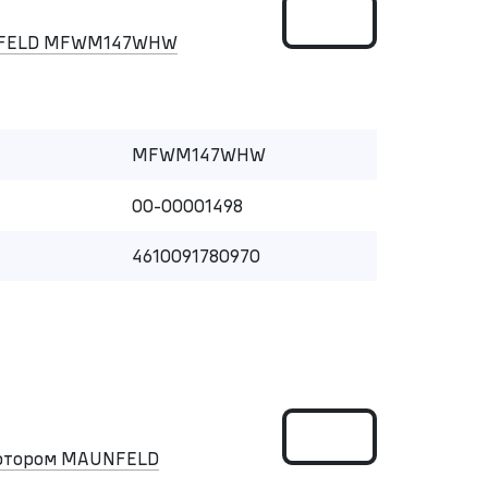
UNFELD MFWM147WHW
MFWM147WHW
00-00001498
4610091780970
вертором MAUNFELD