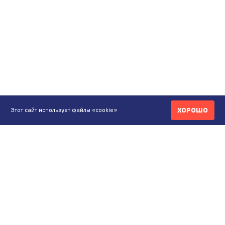
ХОРОШО
Этот сайт использует файлы «cookie»
КОНТАКТЫ
ИНТЕРНЕТ-МАГАЗИН