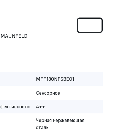
к MAUNFELD
MFF180NFSBE01
Сенсорное
ффективности
A++
Черная нержавеющая
сталь