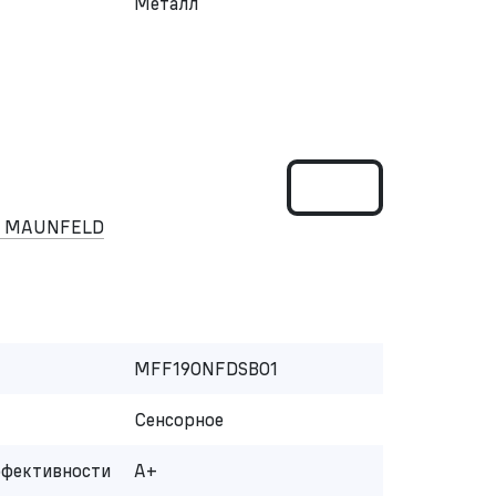
Металл
ом MAUNFELD
MFF190NFDSB01
Сенсорное
ффективности
A+