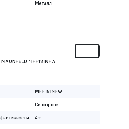
Металл
ом MAUNFELD MFF181NFW
MFF181NFW
Сенсорное
ффективности
A+