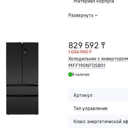
Материал корпуса
Развернуть
829 592 ₸
1 036 990 ₸
Холодильник с инвертор
MFF190NFDSB01
В наличии
Артикул
Тип управления
Класс энергетической э