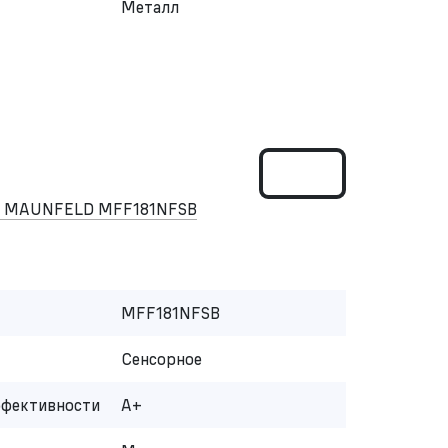
Металл
ом MAUNFELD MFF181NFSB
MFF181NFSB
Сенсорное
ффективности
A+