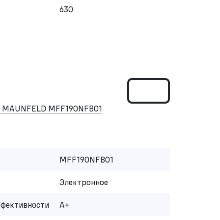
630
ом MAUNFELD MFF190NFB01
MFF190NFB01
Электронное
ффективности
A+