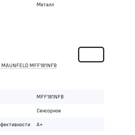
Металл
ом MAUNFELD MFF181NFB
MFF181NFB
Сенсорное
ффективности
A+