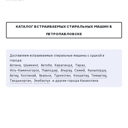
КАТАЛОГ ВСТРАИВАЕМЫХ СТИРАЛЬНЫХ МАШИН В
ПЕТРОПАВЛОВСКЕ
Доставляем встраиваемые стиральные машины с сушкой в
города:
Астана,
Шымкент,
Актобе,
Караганда,
Тараз,
Усть-Каменогорск,
Павлодар,
Атырау,
Семей,
Кызылорда,
Актау,
Костанай,
Уральск,
Туркестан,
Кокшетау,
Темиртау,
Талдыкорган,
Экибастуз
и другие города Казахстана