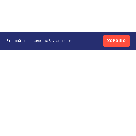
ХОРОШО
Этот сайт использует файлы «cookie»
КОНТАКТЫ
ИНТЕРНЕТ-МАГАЗИН
+7 771 200 77 99
ПН-ВС 9.00-20:00