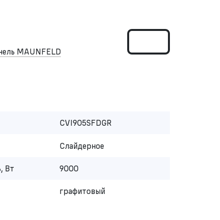
анель MAUNFELD
CVI905SFDGR
Слайдерное
, Вт
9000
графитовый