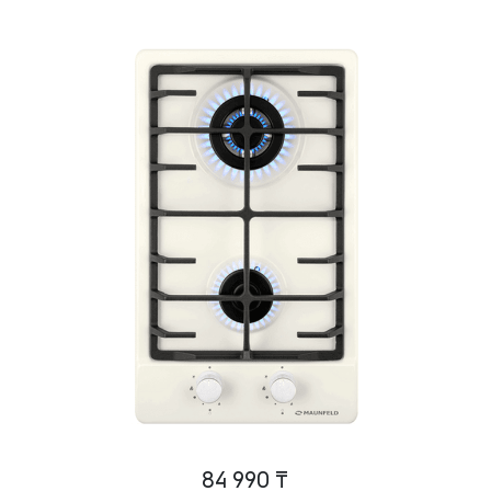
84 990 ₸