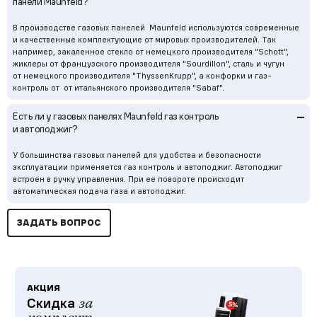
панели Maunfeld?
В производстве газовых панелей Maunfeld используются современные
и качественные комплектующие от мировых производителей. Так
например, закаленное стекло от немецкого производителя "Schott",
жиклеры от французского производителя "Sourdillon", сталь и чугун
от немецкого производителя "ThyssenKrupp", а конфорки и газ-
контроль от от итальянского производителя "Sabaf".
–
Есть ли у газовых панелях Maunfeld газ контроль
и автоподжиг?
У большинства газовых панелей для удобства и безопасности
эксплуатации применяется газ контроль и автоподжиг. Автоподжиг
встроен в ручку управления. При ее повороте происходит
автоматическая подача газа и автоподжиг.
ЗАДАТЬ ВОПРОС
АКЦИЯ
Скидка
за