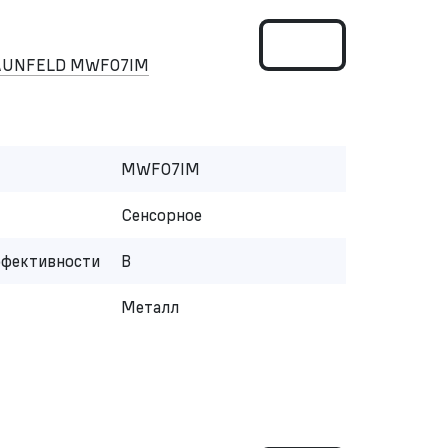
MAUNFELD MWF07IM
MWF07IM
Сенсорное
ффективности
B
Металл