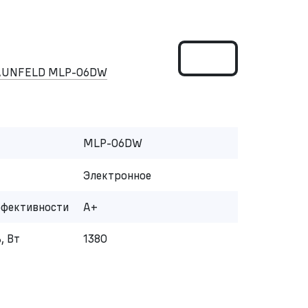
MAUNFELD MLP-06DW
MLP-06DW
Электронное
ффективности
A+
, Вт
1380