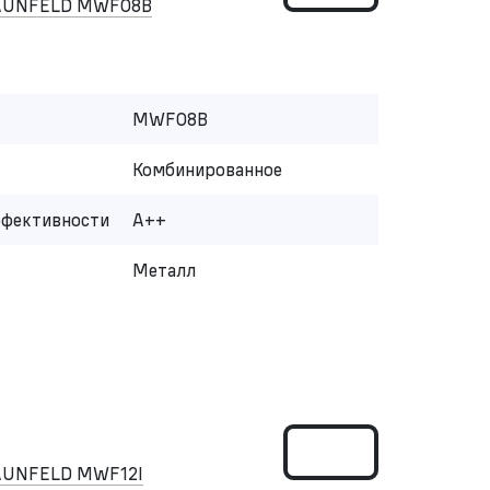
MAUNFELD MWF08B
MWF08B
Комбинированное
ффективности
A++
Металл
AUNFELD MWF12I