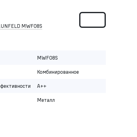
MAUNFELD MWF08S
MWF08S
Комбинированное
ффективности
A++
Металл