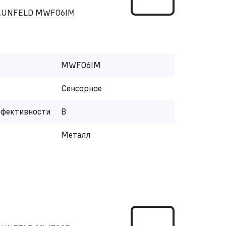
MAUNFELD MWF06IM
MWF06IM
Сенсорное
ффективности
B
Металл