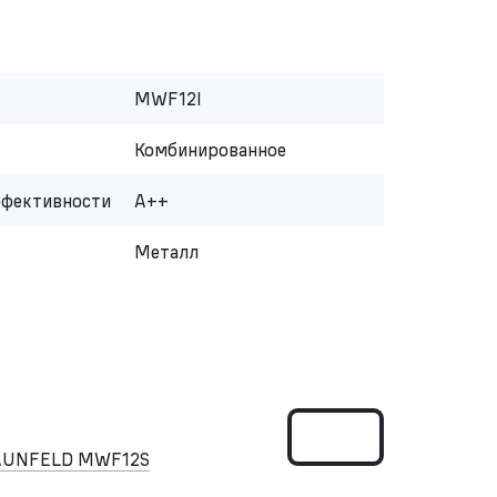
MWF12I
Комбинированное
ффективности
A++
Металл
MAUNFELD MWF12S