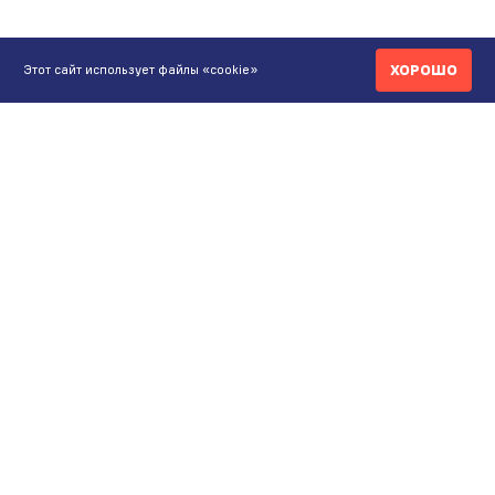
ХОРОШО
Этот сайт использует файлы «cookie»
КОНТАКТЫ
ИНТЕРНЕТ-МАГАЗИН
+7 771 200 77 99
ПН-ВС 9.00-20:00
shop@maunfeld.kz
ОПТОВЫЕ ПРОДАЖИ