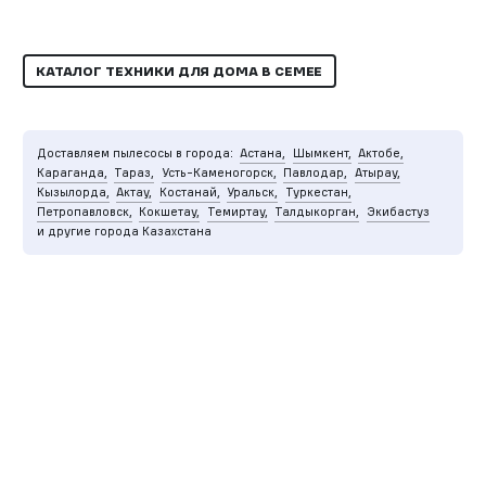
КАТАЛОГ ТЕХНИКИ ДЛЯ ДОМА В СЕМЕЕ
Доставляем пылесосы в города:
Астана,
Шымкент,
Актобе,
Караганда,
Тараз,
Усть-Каменогорск,
Павлодар,
Атырау,
Кызылорда,
Актау,
Костанай,
Уральск,
Туркестан,
Петропавловск,
Кокшетау,
Темиртау,
Талдыкорган,
Экибастуз
и другие города Казахстана