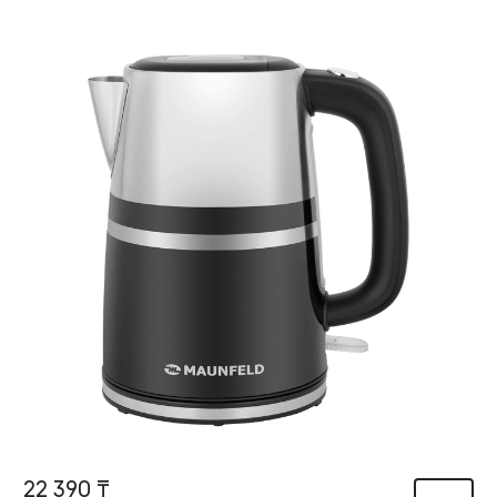
22 390 ₸