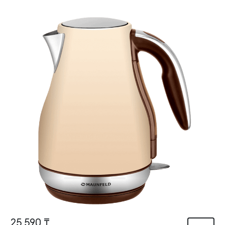
25 590 ₸