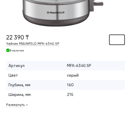
22 390 ₸
Чайник MAUNFELD MFK-634G.SP
В наличии
Артикул
MFK-634G.SP
Цвет
серый
Глубина, мм
160
Ширина, мм
215
Развернуть