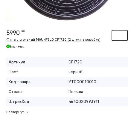
5990 ₸
Фильтр угольный MAUNFELD CF172C (2 штуки в коробке)
В наличии
Артикул
CF172C
Цвет
черный
Код товара
УТ000010010
Страна
Польша
ШтрихКод
4640020993911
Развернуть