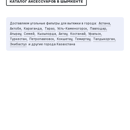
КАТАЛОГ АКСЕССУАРОВ В ШЫМКЕНТЕ
Доставляем угольные фильтры для вытяжки в города:
Астана,
Актобе,
Караганда,
Тараз,
Усть-Каменогорск,
Павлодар,
Атырау,
Семей,
Кызылорда,
Актау,
Костанай,
Уральск,
Туркестан,
Петропавловск,
Кокшетау,
Темиртау,
Талдыкорган,
Экибастуз
и другие города Казахстана