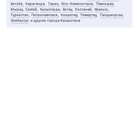
Актобе,
Караганда,
Тараз,
Усть-Каменогорск,
Павлодар,
Атырау,
Семей,
Кызылорда,
Актау,
Костанай,
Уральск,
Туркестан,
Петропавловск,
Кокшетау,
Темиртау,
Талдыкорган,
Экибастуз
и другие города Казахстана