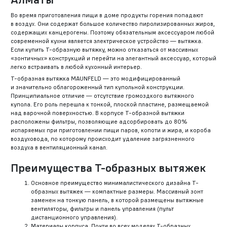
Во время приготовления пищи в доме продукты горения попадают
в воздух. Они содержат большое количество пиролизированных жиров,
содержащих канцерогены. Поэтому обязательным аксессуаром любой
современной кухни является электрическое устройство — вытяжка.
Если купить Т-образную вытяжку, можно отказаться от массивных
«зонтичных» конструкций и перейти на элегантный аксессуар, который
легко встраивать в любой кухонный интерьер.
Т-образная вытяжка MAUNFELD — это модифицированный
и значительно облагороженный тип купольной конструкции.
Принципиальное отличие — отсутствие громоздкого вытяжного
купола. Его роль перешла к тонкой, плоской пластине, размещаемой
над варочной поверхностью. В корпусе Т-образной вытяжки
расположены фильтры, позволяющие адсорбировать до 80%
испаряемых при приготовлении пищи паров, копоти и жира, и короба
воздуховода, по которому происходит удаление загрязненного
воздуха в вентиляционный канал.
Преимущества Т-образных вытяжек
Основное преимущество минималистического дизайна Т-
образных вытяжек — компактные размеры. Массивный зонт
заменен на тонкую панель, в которой размещены вытяжные
вентиляторы, фильтры и панель управления (пульт
дистанционного управления).
Материалы корпуса. Почти во всех моделях Т-образных