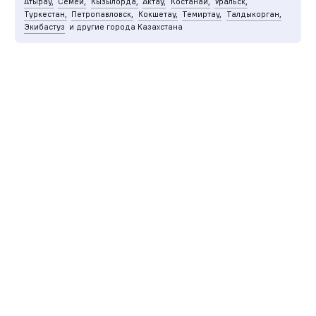
Атырау,
Семей,
Кызылорда,
Актау,
Костанай,
Уральск,
Туркестан,
Петропавловск,
Кокшетау,
Темиртау,
Талдыкорган,
Экибастуз
и другие города Казахстана