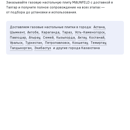
Заказывайте газовую настольную плиту MAUNFELD с доставкой в
Талгар и получите полное сопровождение на всех этапах —
от подбора до установки и использования.
Доставляем газовые настольные плитки в города:
Астана,
Шымкент,
Актобе,
Караганда,
Тараз,
Усть-Каменогорск,
Павлодар,
Атырау,
Семей,
Кызылорда,
Актау,
Костанай,
Уральск,
Туркестан,
Петропавловск,
Кокшетау,
Темиртау,
Талдыкорган,
Экибастуз
и другие города Казахстана