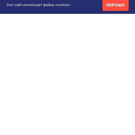
ХОРОШО
Этот сайт использует файлы «cookie»
КОНТАКТЫ
ИНТЕРНЕТ-МАГАЗИН
+7 771 200 77 99
ПН-ВС 9.00-20:00
shop@maunfeld.kz
ОПТОВЫЕ ПРОДАЖИ
+7 771 200 77 99