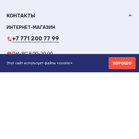
КОНТАКТЫ
ИНТЕРНЕТ-МАГАЗИН
+7 771 200 77 99
ПН-ВС 9.00-20:00
ХОРОШО
Этот сайт использует файлы «cookie»
shop@maunfeld.kz
ОПТОВЫЕ ПРОДАЖИ
+7 771 200 77 99
ПН-ВС 9:00-20:00
ШОУРУМ АЛМАТЫ
Пр. Жибек Жолы, 135