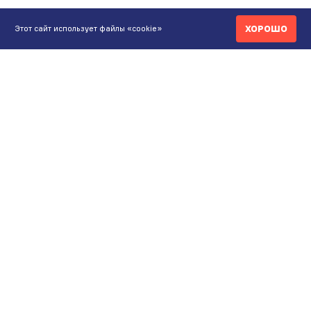
ХОРОШО
Этот сайт использует файлы «cookie»
КОНТАКТЫ
ИНТЕРНЕТ-МАГАЗИН
+7 771 200 77 99
ПН-ВС 9.00-20:00
shop@maunfeld.kz
ОПТОВЫЕ ПРОДАЖИ
+7 771 200 77 99