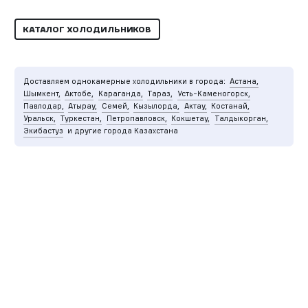
КАТАЛОГ ХОЛОДИЛЬНИКОВ
Доставляем однокамерные холодильники в города:
Астана,
Шымкент,
Актобе,
Караганда,
Тараз,
Усть-Каменогорск,
Павлодар,
Атырау,
Семей,
Кызылорда,
Актау,
Костанай,
Уральск,
Туркестан,
Петропавловск,
Кокшетау,
Талдыкорган,
Экибастуз
и другие города Казахстана