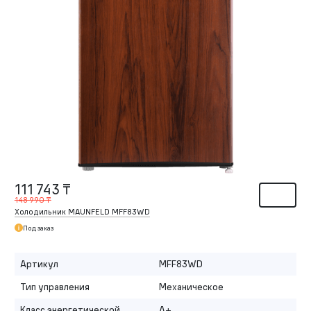
111 743 ₸
148 990 ₸
Холодильник MAUNFELD MFF83WD
Под заказ
Артикул
MFF83WD
Тип управления
Механическое
Класс энергетической
A+