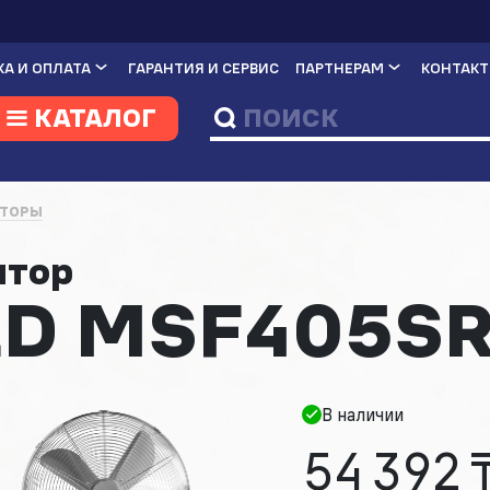
А И ОПЛАТА
ГАРАНТИЯ И СЕРВИС
ПАРТНЕРАМ
КОНТАК
КАТАЛОГ
ЯТОРЫ
ятор
D MSF405S
В наличии
54 392 