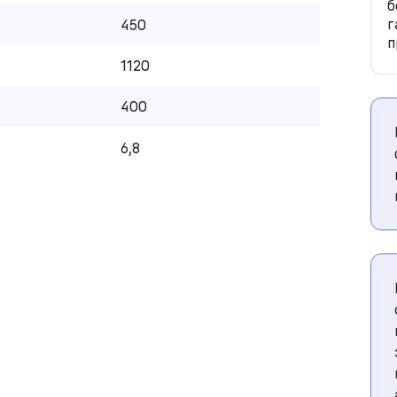
б
г
450
п
1120
400
6,8