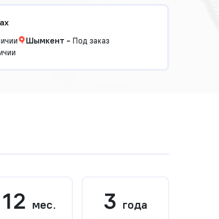
ах
личии
Шымкент
-
Под заказ
ичии
12
3
мес.
года