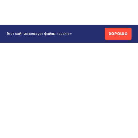
ХОРОШО
Этот сайт использует файлы «cookie»
КОНТАКТЫ
ИНТЕРНЕТ-МАГАЗИН
+7 771 200 77 99
ПН-ВС 9.00-20:00
shop@maunfeld.kz