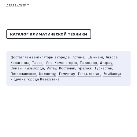
Развернуть
КАТАЛОГ КЛИМАТИЧЕСКОЙ ТЕХНИКИ
Доставляем вентиляторы в города:
Астана,
Шымкент,
Актобе,
Караганда,
Тараз,
Усть-Каменогорск,
Павлодар,
Атырау,
Семей,
Кызылорда,
Актау,
Костанай,
Уральск,
Туркестан,
Петропавловск,
Кокшетау,
Темиртау,
Талдыкорган,
Экибастуз
и другие города Казахстана