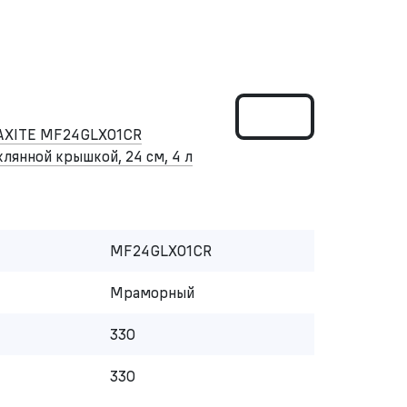
AXITE MF24GLX01CR
клянной крышкой, 24 см, 4 л
MF24GLX01CR
Мраморный
330
330