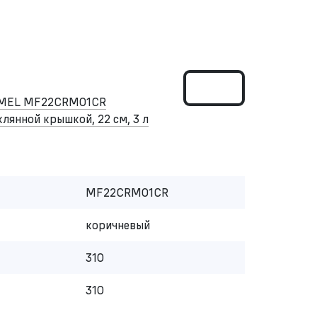
RMEL MF22CRM01CR
клянной крышкой, 22 см, 3 л
MF22CRM01CR
коричневый
310
310