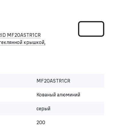
RID MF20ASTR1CR
стеклянной крышкой,
MF20ASTR1CR
Кованый алюминий
серый
200