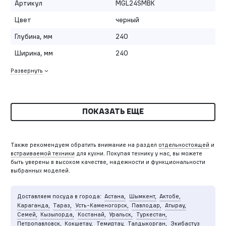
Артикул
MGL24SMBK
Цвет
черный
Глубина, мм
240
Ширина, мм
240
Развернуть
ПОКАЗАТЬ ЕЩЕ
Также рекомендуем обратить внимание на раздел
отдельностоящей
и
встраиваемой техники
для кухни. Покупая технику у нас, вы можете
быть уверены в высоком качестве, надежности и функциональности
выбранных моделей.
Доставляем посуда в города:
Астана,
Шымкент,
Актобе,
Караганда,
Тараз,
Усть-Каменогорск,
Павлодар,
Атырау,
Семей,
Кызылорда,
Костанай,
Уральск,
Туркестан,
Петропавловск,
Кокшетау,
Темиртау,
Талдыкорган,
Экибастуз