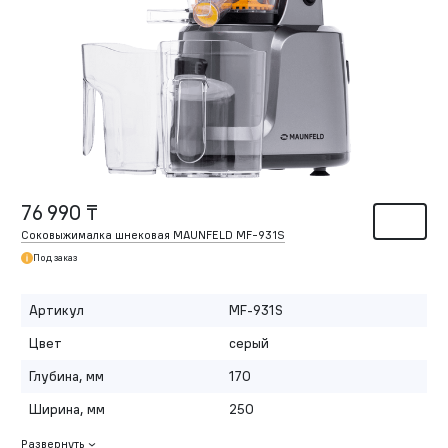
76 990 ₸
Соковыжималка шнековая MAUNFELD MF-931S
Под заказ
Артикул
MF-931S
Цвет
серый
Глубина, мм
170
Ширина, мм
250
Развернуть