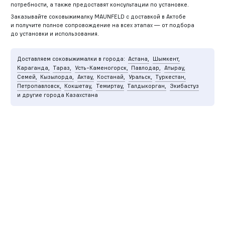
потребности, а также предоставят консультации по установке.
Заказывайте соковыжималку MAUNFELD с доставкой в Актобе
и получите полное сопровождение на всех этапах — от подбора
до установки и использования.
Доставляем соковыжималки в города:
Астана,
Шымкент,
Караганда,
Тараз,
Усть-Каменогорск,
Павлодар,
Атырау,
Семей,
Кызылорда,
Актау,
Костанай,
Уральск,
Туркестан,
Петропавловск,
Кокшетау,
Темиртау,
Талдыкорган,
Экибастуз
и другие города Казахстана