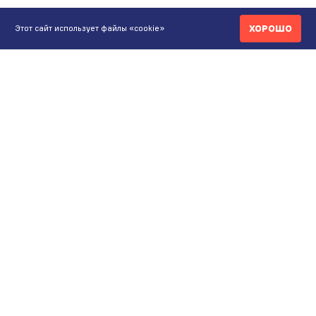
ХОРОШО
Этот сайт использует файлы «cookie»
КОНТАКТЫ
ИНТЕРНЕТ-МАГАЗИН
+7 771 200 77 99
ПН-ВС 9.00-20:00
shop@maunfeld.kz
ОПТОВЫЕ ПРОДАЖИ
+7 771 200 77 99