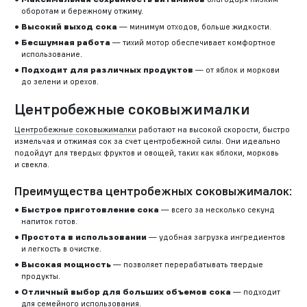
оборотам и бережному отжиму.
Высокий выход сока
— минимум отходов, больше жидкости.
Бесшумная работа
— тихий мотор обеспечивает комфортное
использование.
Подходит для различных продуктов
— от яблок и моркови
до зелени и орехов.
Центробежные соковыжималки
Центробежные соковыжималки
работают на высокой скорости, быстро
измельчая и отжимая сок за счет центробежной силы. Они идеально
подойдут для твердых фруктов и овощей, таких как яблоки, морковь
и свекла.
Преимущества центробежных соковыжималок:
Быстрое приготовление сока
— всего за несколько секунд
напиток готов.
Простота в использовании
— удобная загрузка ингредиентов
и легкость в очистке.
Высокая мощность
— позволяет перерабатывать твердые
продукты.
Отличный выбор для больших объемов сока
— подходит
для семейного использования.