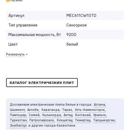
Под заказ
Артикул
MEC611CW10TD
Тип управления
Сенсорное
Максимальная мощность, Вт
9200
Цвет
белый
Развернуть
КАТАЛОГ ЭЛЕКТРИЧЕСКИХ ПЛИТ
Доставляем электрические плиты белые в города:
Астана,
Шымкент,
Актобе,
Караганда,
Тараз,
Усть-Каменогорск,
Павлодар,
Семей,
Кызылорда,
Актау,
Костанай,
Уральск,
Туркестан,
Петропавловск,
Кокшетау,
Темиртау,
Талдыкорган,
Экибастуз
и другие города Казахстана