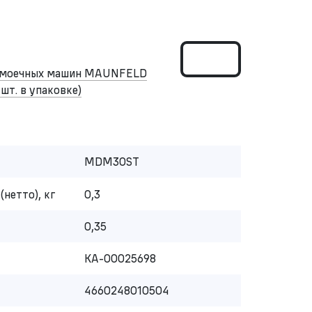
домоечных машин MAUNFELD
 шт. в упаковке)
MDM30ST
(нетто), кг
0,3
0,35
КА-00025698
4660248010504