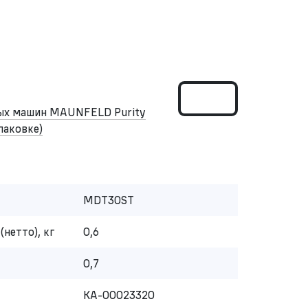
ных машин MAUNFELD Purity
упаковке)
MDT30ST
(нетто), кг
0,6
0,7
КА-00023320