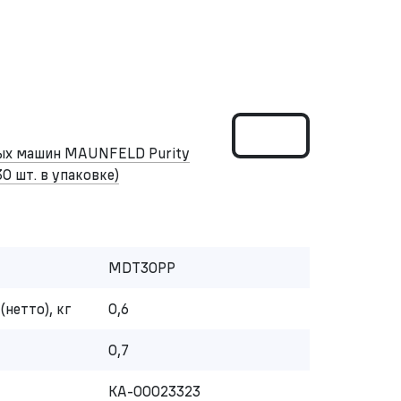
ных машин MAUNFELD Purity
30 шт. в упаковке)
MDT30PP
(нетто), кг
0,6
0,7
КА-00023323