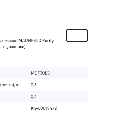
ных машин MAUNFELD Purity
. в упаковке)
MDT30EC
(нетто), кг
0,6
0,6
КА-00019472