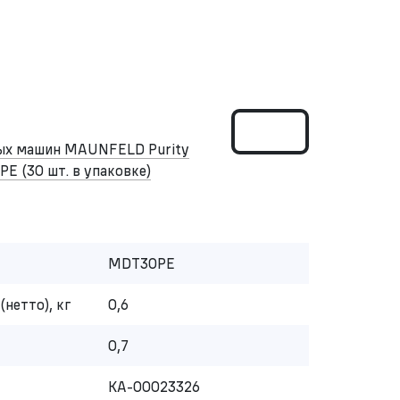
ных машин MAUNFELD Purity
PE (30 шт. в упаковке)
MDT30PE
(нетто), кг
0,6
0,7
КА-00023326