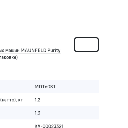
ных машин MAUNFELD Purity
упаковке)
MDT60ST
(нетто), кг
1,2
1,3
КА-00023321