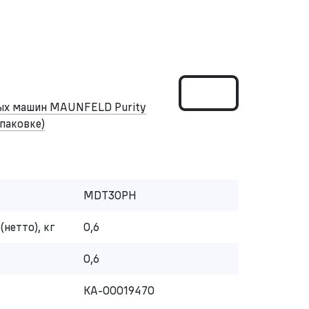
ных машин MAUNFELD Purity
упаковке)
MDT30PH
(нетто), кг
0,6
0,6
КА-00019470