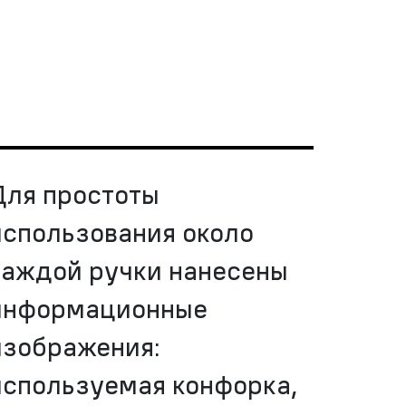
Для простоты
использования около
каждой ручки нанесены
информационные
изображения:
используемая конфорка,