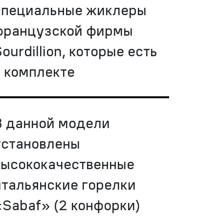
специальные жиклеры
французской фирмы
ourdillion, которые есть
в комплекте
В данной модели
установлены
высококачественные
итальянские горелки
«Sabaf» (2 конфорки)