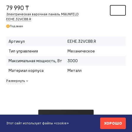
79 990 ₸
Электрическая варочная панель MAUNFELD
EEHE.32VCBB.R
Под заказ
Артикул
EEHE.32VCBB.R
Тип управления
Механическое
Максимальная мощность, Вт
3000
Материал корпуса
Металл
Развернуть
ХОРОШО
Этот сайт использует файлы «cookie»