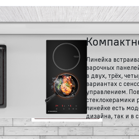
Компактно
Линейка встраив
варочных панеле
в двух,
трёх
,
четы
вариантах с сен
управлением. По
стеклокерамики р
линейке есть мод
дизайна, так и в 