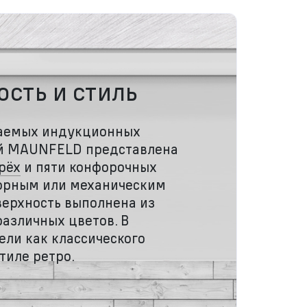
сть и стиль
аемых индукционных
й MAUNFELD представлена
рёх
и пяти конфорочных
сорным или механическим
верхность выполнена из
азличных цветов. В
ели как классического
стиле ретро.