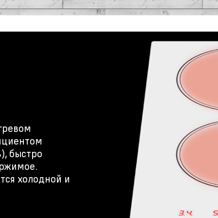
гревом
ициентом
), быстро
ержимое.
тся холодной и