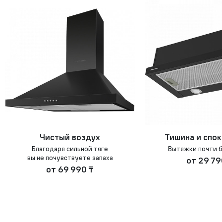
Чистый воздух
Тишина и спо
Благодаря сильной тяге
Вытяжки почти 
вы не почувствуете запаха
от
29 79
от
69 990 ₸