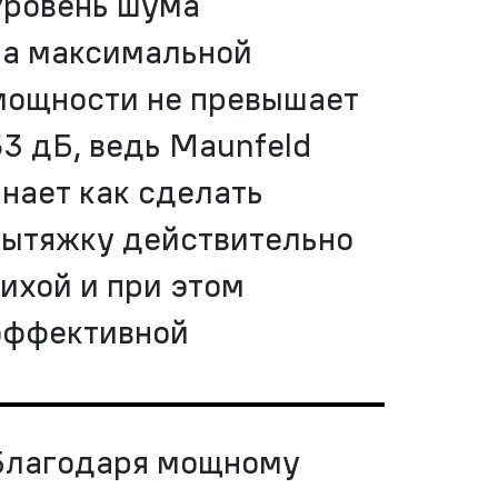
Уровень шума
на максимальной
мощности не превышает
53 дБ, ведь Maunfeld
знает как сделать
вытяжку действительно
тихой и при этом
эффективной
Благодаря мощному