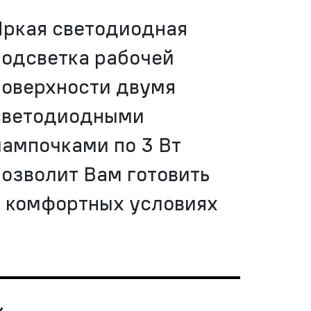
Яркая светодиодная
подсветка рабочей
поверхности двумя
светодиодными
лампочками по 3 Вт
позволит Вам готовить
в комфортных условиях