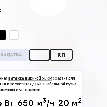
₸
КП
ЗВОДСТВА
нная
вытяжка шириной 50 см
создана для
ки и поместится даже в небольшой кухне.
аническое управление.
3
2
6 Вт
650 м
/ч
20 м