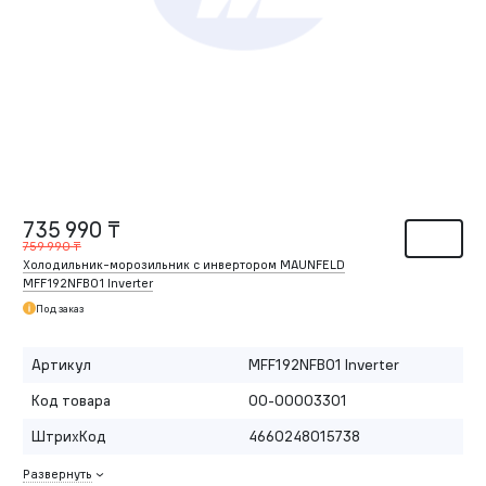
735 990 ₸
759 990 ₸
Холодильник-морозильник с инвертором MAUNFELD
MFF192NFB01 Inverter
Под заказ
Артикул
MFF192NFB01 Inverter
Код товара
00-00003301
ШтрихКод
4660248015738
Развернуть