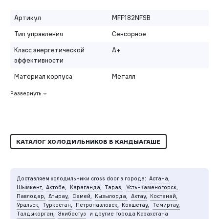
Артикул
MFF182NFSB
Тип управления
Сенсорное
Класс энергетической
A+
эффективности
Материал корпуса
Металл
Развернуть
КАТАЛОГ ХОЛОДИЛЬНИКОВ В КАНДЫАГАШЕ
Доставляем холодильники cross door в города:
Астана,
Шымкент,
Актобе,
Караганда,
Тараз,
Усть-Каменогорск,
Павлодар,
Атырау,
Семей,
Кызылорда,
Актау,
Костанай,
Уральск,
Туркестан,
Петропавловск,
Кокшетау,
Темиртау,
Талдыкорган,
Экибастуз
и другие города Казахстана