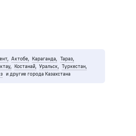
нт,
Актобе,
Караганда,
Тараз,
ктау,
Костанай,
Уральск,
Туркестан,
уз
и другие города Казахстана