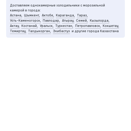
Доставляем однокамерные холодильники с морозильной
камерой в города:
Астана,
Шымкент,
Актобе,
Караганда,
Тараз,
Усть-Каменогорск,
Павлодар,
Атырау,
Семей,
Кызылорда,
Актау,
Костанай,
Уральск,
Туркестан,
Петропавловск,
Кокшетау,
Темиртау,
Талдыкорган,
Экибастуз
и другие города Казахстана