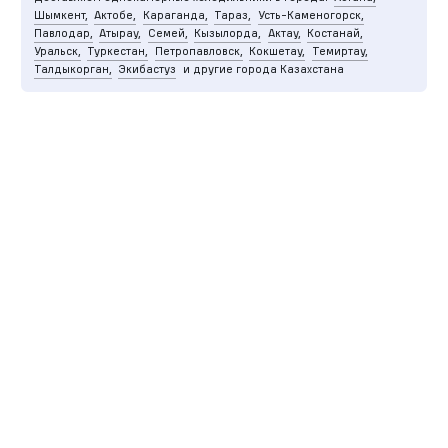
Шымкент,
Актобе,
Караганда,
Тараз,
Усть-Каменогорск,
Павлодар,
Атырау,
Семей,
Кызылорда,
Актау,
Костанай,
Уральск,
Туркестан,
Петропавловск,
Кокшетау,
Темиртау,
Талдыкорган,
Экибастуз
и другие города Казахстана