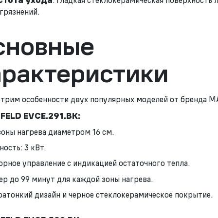
стота ухода
: Гладкая стеклокерамическая поверхность 
агрязнений.
сновные
арактеристики
трим особенности двух популярных моделей от бренда 
ELD EVCE.291.BK:
зоны нагрева диаметром 16 см.
ость: 3 кВт.
орное управление с индикацией остаточного тепла.
ер до 99 минут для каждой зоны нагрева.
ратонкий дизайн и черное стеклокерамическое покрытие.