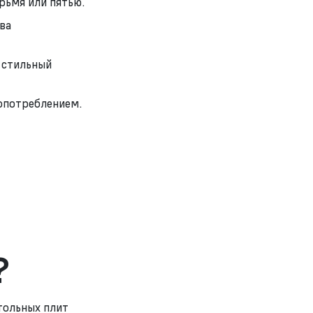
рьмя или пятью.
ва
 стильный
опотреблением.
?
тольных плит