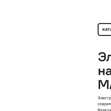
КАТ
Э
н
M
Электр
соврем
функци