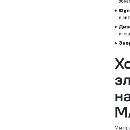
зона
Фун
и ав
Диз
и со
Эне
Хо
э
н
M
Мы пре