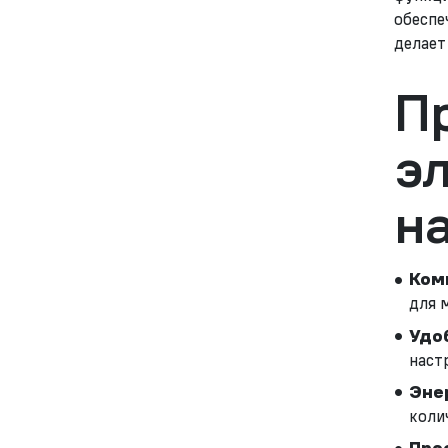
обеспе
делает
П
э
н
Ком
для 
Удо
наст
Эне
коли