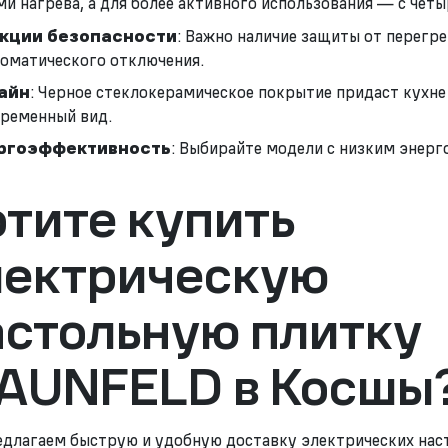
ми нагрева, а для более активного использования — с четы
кции безопасности
: Важно наличие защиты от перегре
томатического отключения.
айн
: Черное стеклокерамическое покрытие придаст кухне
временный вид.
ргоэффективность
: Выбирайте модели с низким энерг
тите купить
лектрическую
астольную плитку
AUNFELD в Косшы
длагаем быструю и удобную доставку электрических нас