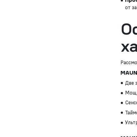
Про
от з
О
х
Рассмо
MAUNF
Две 
Мощн
Сенс
Тайм
Ульт