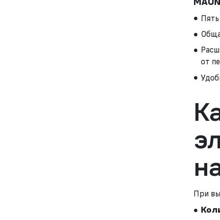
MAUNF
Пять
Обща
Расш
от п
Удоб
К
э
н
При вы
Кол