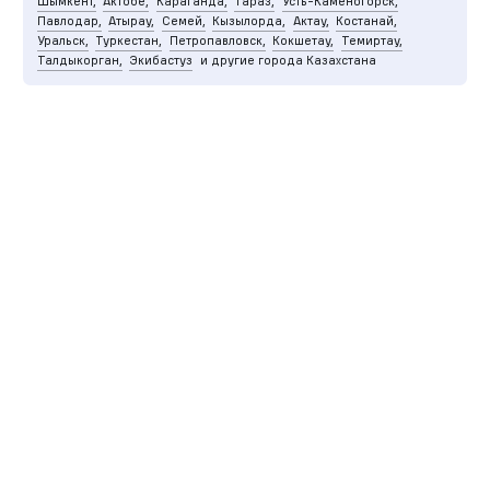
Шымкент,
Актобе,
Караганда,
Тараз,
Усть-Каменогорск,
Павлодар,
Атырау,
Семей,
Кызылорда,
Актау,
Костанай,
Уральск,
Туркестан,
Петропавловск,
Кокшетау,
Темиртау,
Талдыкорган,
Экибастуз
и другие города Казахстана