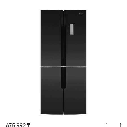
675 992 ₸