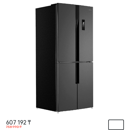
607 192 ₸
758 990 ₸