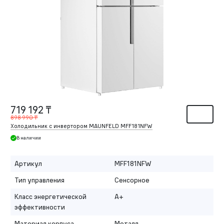
719 192 ₸
898 990 ₸
Холодильник с инвертором MAUNFELD MFF181NFW
В наличии
Артикул
MFF181NFW
Тип управления
Сенсорное
Класс энергетической
A+
эффективности
Материал корпуса
Металл