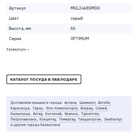
Артикул
MGL2468SMDG
Цвет
серый
Высота, мм
55
Серия
OPTIMUM
Развернуть
КАТАЛОГ ПОСУДА В ПАВЛОДАРЕ
Доставляем крышки в города:
Астана,
Шымкент,
Актобе,
Караганда,
Тараз,
Усть-Каменогорск,
Атырау,
Семей,
Кызылорда,
Актау,
Костанай,
Уральск,
Туркестан,
Петропавловск,
Кокшетау,
Темиртау,
Талдыкорган,
Экибастуз
и другие города Казахстана