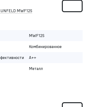
MAUNFELD MWF12S
MWF12S
Комбинированное
ффективности
A++
Металл