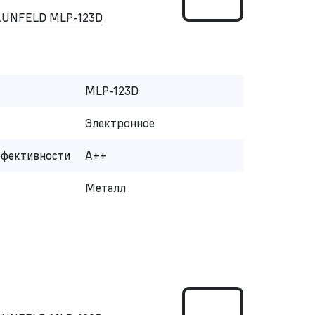
AUNFELD MLP-123D
MLP-123D
Электронное
ффективности
A++
Металл