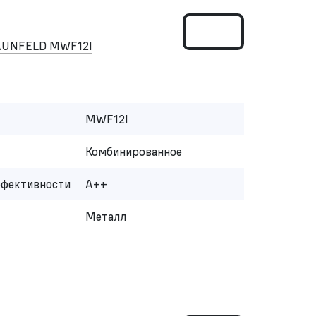
AUNFELD MWF12I
MWF12I
Комбинированное
ффективности
A++
Металл