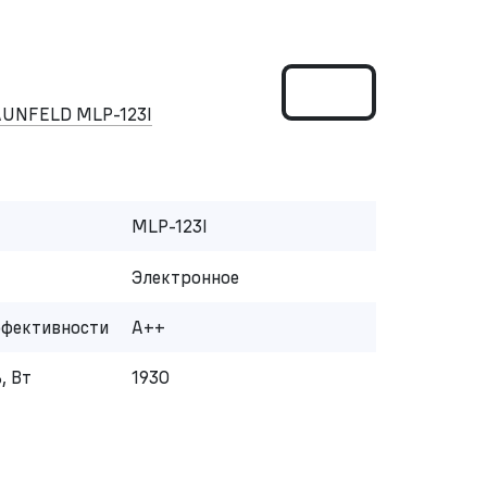
AUNFELD MLP-123I
MLP-123I
Электронное
ффективности
A++
, Вт
1930