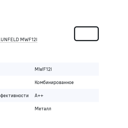
AUNFELD MWF12I
MWF12I
Комбинированное
ффективности
A++
Металл