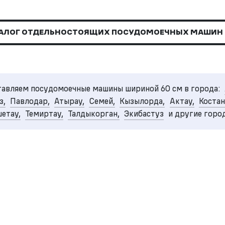
АЛОГ ОТДЕЛЬНОСТОЯЩИХ ПОСУДОМОЕЧНЫХ МАШИН В
авляем посудомоечные машины шириной 60 см в города:
з,
Павлодар,
Атырау,
Семей,
Кызылорда,
Актау,
Костан
етау,
Темиртау,
Талдыкорган,
Экибастуз
и другие горо