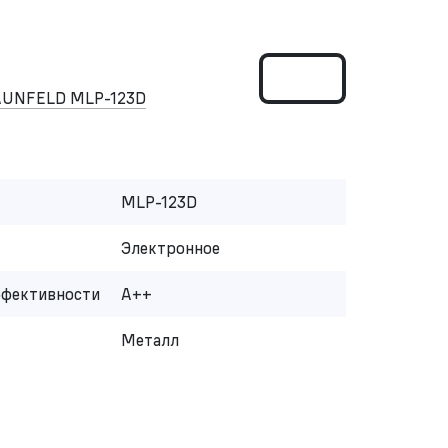
AUNFELD MLP-123D
MLP-123D
Электронное
ффективности
A++
Металл