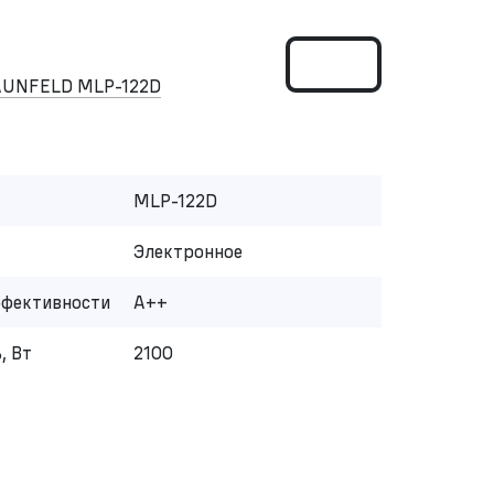
AUNFELD MLP-122D
MLP-122D
Электронное
ффективности
A++
, Вт
2100