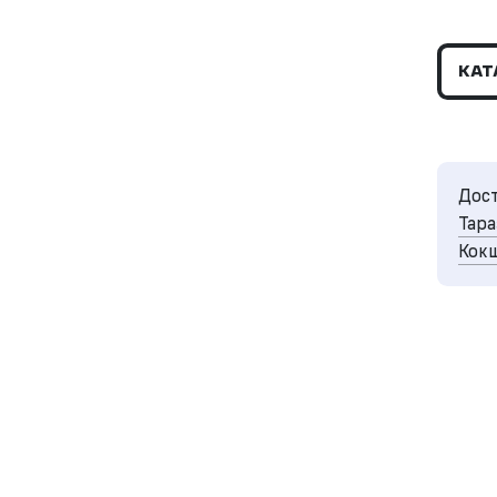
КАТ
Дост
Тара
Кокш