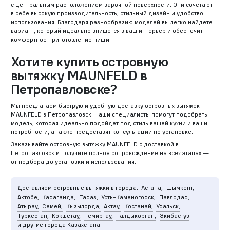
с центральным расположением варочной поверхности. Они сочетают
в себе высокую производительность, стильный дизайн и удобство
использования. Благодаря разнообразию моделей вы легко найдете
вариант, который идеально впишется в ваш интерьер и обеспечит
комфортное приготовление пищи.
Хотите купить островную
вытяжку MAUNFELD в
Петропавловске?
Мы предлагаем быструю и удобную доставку островных вытяжек
MAUNFELD в Петропавловск. Наши специалисты помогут подобрать
модель, которая идеально подойдет под стиль вашей кухни и ваши
потребности, а также предоставят консультации по установке.
Заказывайте островную вытяжку MAUNFELD с доставкой в
Петропавловск и получите полное сопровождение на всех этапах —
от подбора до установки и использования.
Доставляем островные вытяжки в города:
Астана,
Шымкент,
Актобе,
Караганда,
Тараз,
Усть-Каменогорск,
Павлодар,
Атырау,
Семей,
Кызылорда,
Актау,
Костанай,
Уральск,
Туркестан,
Кокшетау,
Темиртау,
Талдыкорган,
Экибастуз
и другие города Казахстана