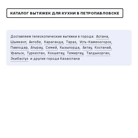
КАТАЛОГ ВЫТЯЖЕК ДЛЯ КУХНИ В ПЕТРОПАВЛОВСКЕ
Доставляем телескопические вытяжки в города:
Астана,
Шымкент,
Актобе,
Караганда,
Тараз,
Усть-Каменогорск,
Павлодар,
Атырау,
Семей,
Кызылорда,
Актау,
Костанай,
Уральск,
Туркестан,
Кокшетау,
Темиртау,
Талдыкорган,
Экибастуз
и другие города Казахстана