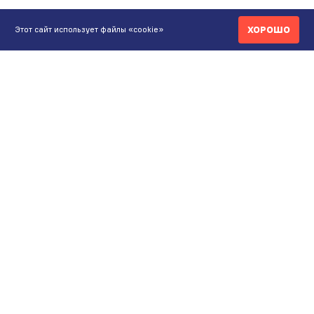
ХОРОШО
Этот сайт использует файлы «cookie»
КОНТАКТЫ
ИНТЕРНЕТ-МАГАЗИН
+7 771 200 77 99
ПН-ВС 9.00-20:00
shop@maunfeld.kz
ОПТОВЫЕ ПРОДАЖИ
+7 771 200 77 99