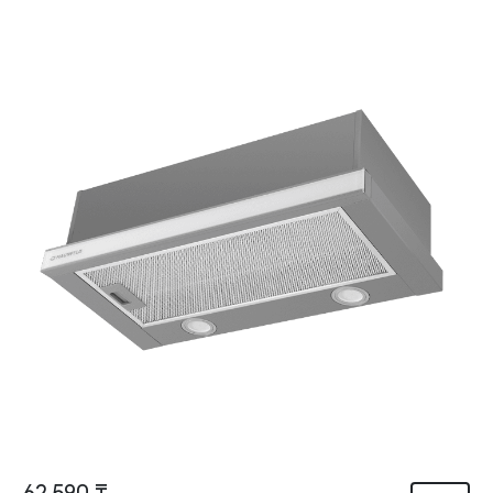
62 590 ₸