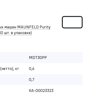
ных машин MAUNFELD Purity
30 шт. в упаковке)
MDT30PP
(нетто), кг
0,6
0,7
КА-00023323