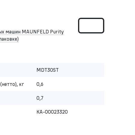
ных машин MAUNFELD Purity
упаковке)
MDT30ST
(нетто), кг
0,6
0,7
КА-00023320