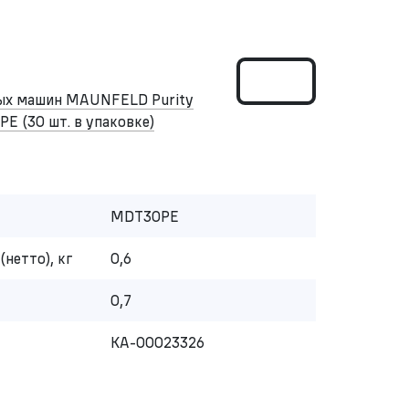
ных машин MAUNFELD Purity
PE (30 шт. в упаковке)
MDT30PE
(нетто), кг
0,6
0,7
КА-00023326