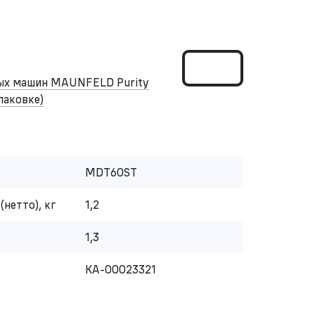
ных машин MAUNFELD Purity
упаковке)
MDT60ST
(нетто), кг
1,2
1,3
КА-00023321