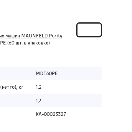
ных машин MAUNFELD Purity
PE (60 шт. в упаковке)
MDT60PE
(нетто), кг
1,2
1,3
КА-00023327