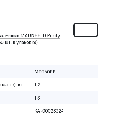
ных машин MAUNFELD Purity
60 шт. в упаковке)
MDT60PP
(нетто), кг
1,2
1,3
КА-00023324