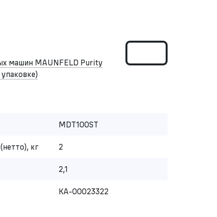
ных машин MAUNFELD Purity
в упаковке)
MDT100ST
(нетто), кг
2
2,1
КА-00023322