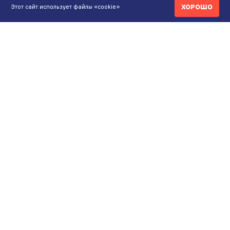
ХОРОШО
Этот сайт использует файлы «cookie»
КОНТАКТЫ
ИНТЕРНЕТ-МАГАЗИН
+7 771 200 77 99
ПН-ВС 9.00-20:00
shop@maunfeld.kz
ОПТОВЫЕ ПРОДАЖИ
+7 771 200 77 99