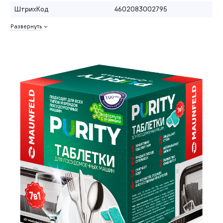
ШтрихКод
4602083002795
Развернуть