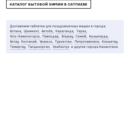
КАТАЛОГ БЫТОВОЙ ХИМИИ В САТПАЕВЕ
Доставляем таблетки для посудомоечных машин в города:
Астана,
Шымкент,
Актобе,
Караганда,
Тараз,
Усть-Каменогорск,
Павлодар,
Атырау,
Семей,
Кызылорда,
Актау,
Костанай,
Уральск,
Туркестан,
Петропавловск,
Кокшетау,
Темиртау,
Талдыкорган,
Экибастуз
и другие города Казахстана