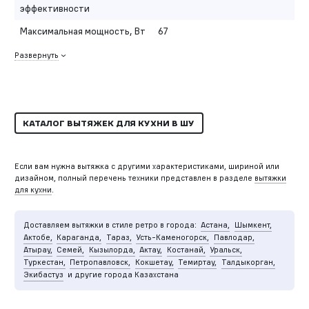
эффективности
Максимальная мощность, Вт
67
Развернуть
КАТАЛОГ ВЫТЯЖЕК ДЛЯ КУХНИ В ШУ
Если вам нужна вытяжка с другими характеристиками, шириной или
дизайном, полный перечень техники представлен в разделе
вытяжки
для кухни
.
Доставляем вытяжки в стиле ретро в города:
Астана,
Шымкент,
Актобе,
Караганда,
Тараз,
Усть-Каменогорск,
Павлодар,
Атырау,
Семей,
Кызылорда,
Актау,
Костанай,
Уральск,
Туркестан,
Петропавловск,
Кокшетау,
Темиртау,
Талдыкорган,
Экибастуз
и другие города Казахстана