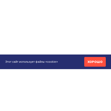
ХОРОШО
Этот сайт использует файлы «cookie»
КОНТАКТЫ
ИНТЕРНЕТ-МАГАЗИН