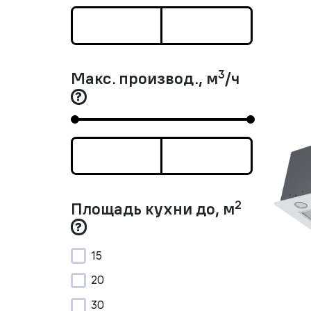
3
Макс. производ., м
/ч
2
Площадь кухни до, м
15
20
30