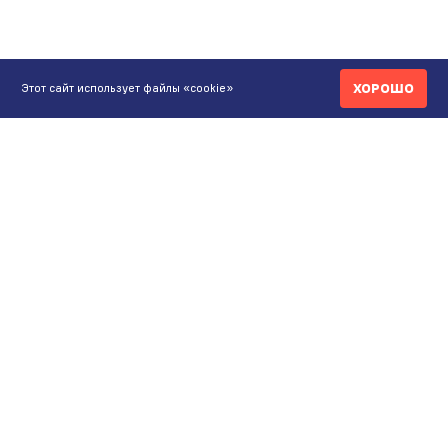
ХОРОШО
Этот сайт использует файлы «cookie»
КОНТАКТЫ
ИНТЕРНЕТ-МАГАЗИН
+7 771 200 77 99
ПН-ВС 9.00-20:00
shop@maunfeld.kz