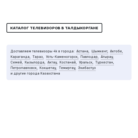
КАТАЛОГ ТЕЛЕВИЗОРОВ В ТАЛДЫКОРГАНЕ
Доставляем телевизоры 4k в города:
Астана,
Шымкент,
Актобе,
Караганда,
Тараз,
Усть-Каменогорск,
Павлодар,
Атырау,
Семей,
Кызылорда,
Актау,
Костанай,
Уральск,
Туркестан,
Петропавловск,
Кокшетау,
Темиртау,
Экибастуз
и другие города Казахстана