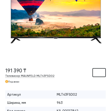
191 390 ₸
Телевизор MAUNFELD MLT43FSD02
Под заказ
Артикул
MLT43FSD02
Ширина, мм
963
Код товара
КА-00017842