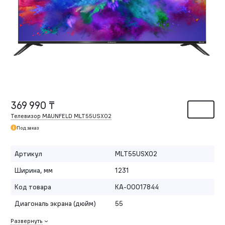
369 990 ₸
Телевизор MAUNFELD MLT55USX02
Под заказ
Артикул
MLT55USX02
Ширина, мм
1231
Код товара
КА-00017844
Диагональ экрана (дюйм)
55
Развернуть