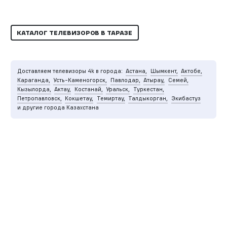
КАТАЛОГ ТЕЛЕВИЗОРОВ В ТАРАЗЕ
Доставляем телевизоры 4k в города:
Астана,
Шымкент,
Актобе,
Караганда,
Усть-Каменогорск,
Павлодар,
Атырау,
Семей,
Кызылорда,
Актау,
Костанай,
Уральск,
Туркестан,
Петропавловск,
Кокшетау,
Темиртау,
Талдыкорган,
Экибастуз
и другие города Казахстана