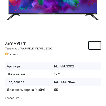
369 990 ₸
Телевизор MAUNFELD MLT55USX02
Под заказ
Артикул
MLT55USX02
Ширина, мм
1231
Код товара
КА-00017844
Диагональ экрана (дюйм)
55
Развернуть