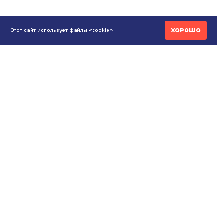
ХОРОШО
Этот сайт использует файлы «cookie»
КОНТАКТЫ
ИНТЕРНЕТ-МАГАЗИН
+7 771 200 77 99
ПН-ВС 9.00-20:00
shop@maunfeld.kz
ОПТОВЫЕ ПРОДАЖИ