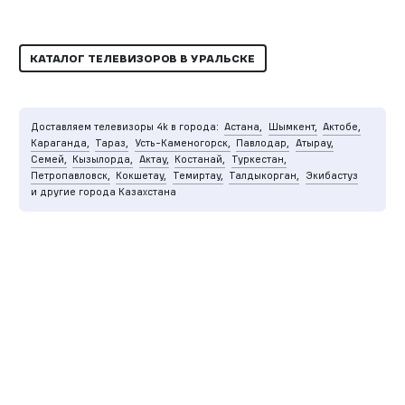
КАТАЛОГ ТЕЛЕВИЗОРОВ В УРАЛЬСКЕ
Доставляем телевизоры 4k в города:
Астана,
Шымкент,
Актобе,
Караганда,
Тараз,
Усть-Каменогорск,
Павлодар,
Атырау,
Семей,
Кызылорда,
Актау,
Костанай,
Туркестан,
Петропавловск,
Кокшетау,
Темиртау,
Талдыкорган,
Экибастуз
и другие города Казахстана