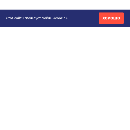
ХОРОШО
Этот сайт использует файлы «cookie»
КОНТАКТЫ
ИНТЕРНЕТ-МАГАЗИН
+7 771 200 77 99
ПН-ВС 9.00-20:00
shop@maunfeld.kz
ОПТОВЫЕ ПРОДАЖИ