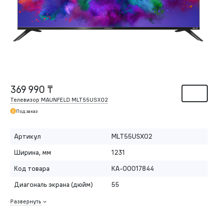
369 990 ₸
Телевизор MAUNFELD MLT55USX02
Под заказ
Артикул
MLT55USX02
Ширина, мм
1231
Код товара
КА-00017844
Диагональ экрана (дюйм)
55
Развернуть