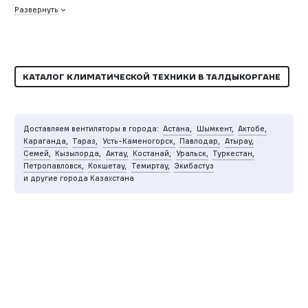
Развернуть
КАТАЛОГ КЛИМАТИЧЕСКОЙ ТЕХНИКИ В ТАЛДЫКОРГАНЕ
Доставляем вентиляторы в города:
Астана,
Шымкент,
Актобе,
Караганда,
Тараз,
Усть-Каменогорск,
Павлодар,
Атырау,
Семей,
Кызылорда,
Актау,
Костанай,
Уральск,
Туркестан,
Петропавловск,
Кокшетау,
Темиртау,
Экибастуз
и другие города Казахстана