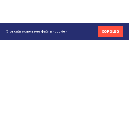
ХОРОШО
Этот сайт использует файлы «cookie»
КОНТАКТЫ
ИНТЕРНЕТ-МАГАЗИН
+7 771 200 77 99
ПН-ВС 9.00-20:00
shop@maunfeld.kz