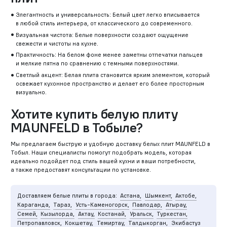
Элегантность и универсальность: Белый цвет легко вписывается
в любой стиль интерьера, от классического до современного.
Визуальная чистота: Белые поверхности создают ощущение
свежести и чистоты на кухне.
Практичность: На белом фоне менее заметны отпечатки пальцев
и мелкие пятна по сравнению с темными поверхностями.
Светлый акцент: Белая плита становится ярким элементом, который
освежает кухонное пространство и делает его более просторным
визуально.
Хотите купить белую плиту
MAUNFELD в Тобыле?
Мы предлагаем быструю и удобную доставку белых плит MAUNFELD в
Тобыл. Наши специалисты помогут подобрать модель, которая
идеально подойдет под стиль вашей кухни и ваши потребности,
а также предоставят консультации по установке.
Доставляем белые плиты в города:
Астана,
Шымкент,
Актобе,
Караганда,
Тараз,
Усть-Каменогорск,
Павлодар,
Атырау,
Семей,
Кызылорда,
Актау,
Костанай,
Уральск,
Туркестан,
Петропавловск,
Кокшетау,
Темиртау,
Талдыкорган,
Экибастуз