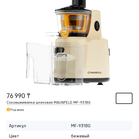
76 990 ₸
Соковыжималка шнековая MAUNFELD MF-931BG
Под заказ
Артикул
MF-931BG
Цвет
бежевый