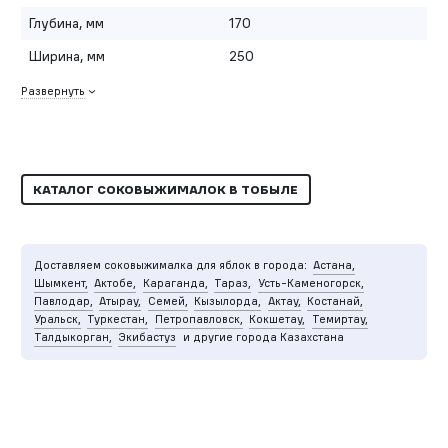
Глубина, мм
170
Ширина, мм
250
Развернуть
КАТАЛОГ СОКОВЫЖИМАЛОК В ТОБЫЛЕ
Доставляем соковыжималка для яблок в города:
Астана,
Шымкент,
Актобе,
Караганда,
Тараз,
Усть-Каменогорск,
Павлодар,
Атырау,
Семей,
Кызылорда,
Актау,
Костанай,
Уральск,
Туркестан,
Петропавловск,
Кокшетау,
Темиртау,
Талдыкорган,
Экибастуз
и другие города Казахстана