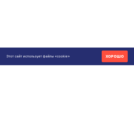
ХОРОШО
Этот сайт использует файлы «cookie»
КОНТАКТЫ
ИНТЕРНЕТ-МАГАЗИН
+7 771 200 77 99